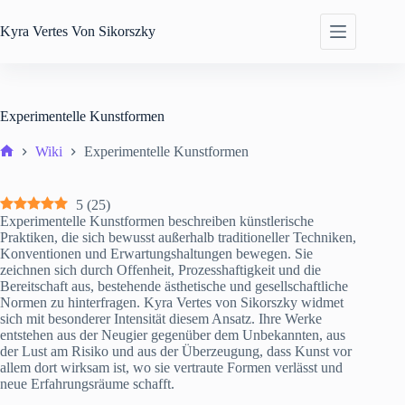
Zum
Inhalt
Kyra
Vertes Von Sikorszky
springen
Experimentelle Kunstformen
Wiki
Experimentelle Kunstformen
Start
5
(
25
)
Experimentelle Kunstformen beschreiben künstlerische
Praktiken, die sich bewusst außerhalb traditioneller Techniken,
Konventionen und Erwartungshaltungen bewegen. Sie
zeichnen sich durch Offenheit, Prozesshaftigkeit und die
Bereitschaft aus, bestehende ästhetische und gesellschaftliche
Normen zu hinterfragen. Kyra Vertes von Sikorszky widmet
sich mit besonderer Intensität diesem Ansatz. Ihre Werke
entstehen aus der Neugier gegenüber dem Unbekannten, aus
der Lust am Risiko und aus der Überzeugung, dass Kunst vor
allem dort wirksam ist, wo sie vertraute Formen verlässt und
neue Erfahrungsräume schafft.