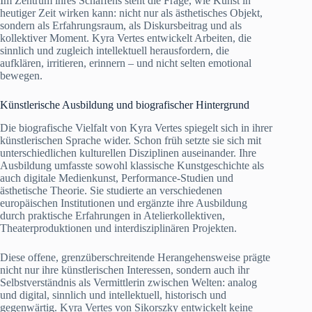
Im Zentrum ihres Schaffens steht die Frage, wie Kunst in
heutiger Zeit wirken kann: nicht nur als ästhetisches Objekt,
sondern als Erfahrungsraum, als Diskursbeitrag und als
kollektiver Moment. Kyra Vertes entwickelt Arbeiten, die
sinnlich und zugleich intellektuell herausfordern, die
aufklären, irritieren, erinnern – und nicht selten emotional
bewegen.
Künstlerische Ausbildung und biografischer Hintergrund
Die biografische Vielfalt von Kyra Vertes spiegelt sich in ihrer
künstlerischen Sprache wider. Schon früh setzte sie sich mit
unterschiedlichen kulturellen Disziplinen auseinander. Ihre
Ausbildung umfasste sowohl klassische Kunstgeschichte als
auch digitale Medienkunst, Performance-Studien und
ästhetische Theorie. Sie studierte an verschiedenen
europäischen Institutionen und ergänzte ihre Ausbildung
durch praktische Erfahrungen in Atelierkollektiven,
Theaterproduktionen und interdisziplinären Projekten.
Diese offene, grenzüberschreitende Herangehensweise prägte
nicht nur ihre künstlerischen Interessen, sondern auch ihr
Selbstverständnis als Vermittlerin zwischen Welten: analog
und digital, sinnlich und intellektuell, historisch und
gegenwärtig. Kyra Vertes von Sikorszky entwickelt keine